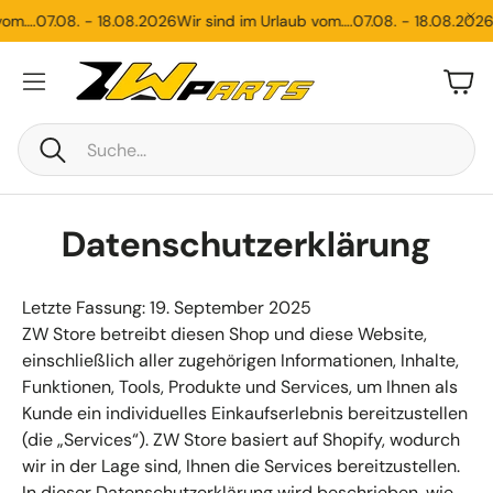
m….
07.08. - 18.08.2026
Wir sind im Urlaub vom….
07.08. - 18.08.2026
Wi
War
Suche
Datenschutzerklärung
Letzte Fassung: 19. September 2025
ZW Store betreibt diesen Shop und diese Website,
einschließlich aller zugehörigen Informationen, Inhalte,
Funktionen, Tools, Produkte und Services, um Ihnen als
Kunde ein individuelles Einkaufserlebnis bereitzustellen
(die „Services“). ZW Store basiert auf Shopify, wodurch
wir in der Lage sind, Ihnen die Services bereitzustellen.
In dieser Datenschutzerklärung wird beschrieben, wie