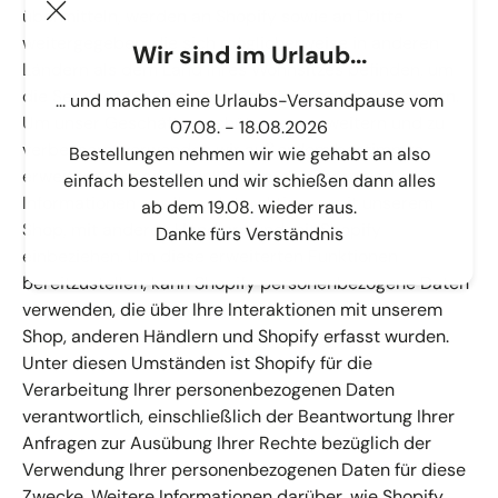
übermitteln, werden an Shopify sowie an Dritte
weitergegeben, die sich möglicherweise in anderen
Wir sind im Urlaub...
Ländern als dem Land Ihres Wohnsitzes befinden, um
die Services für Sie bereitzustellen und zu verbessern.
... und machen eine Urlaubs-Versandpause vom
Um unser Geschäft zu schützen, zu erweitern und zu
07.08. - 18.08.2026
verbessern, verwenden wir außerdem bestimmte
Bestellungen nehmen wir wie gehabt an also
erweiterte Shopify-Funktionen, die Daten und
einfach bestellen und wir schießen dann alles
Informationen aus Ihren Interaktionen mit unserem
ab dem 19.08. wieder raus.
Shop, mit anderen Händlern und mit Shopify
Danke fürs Verständnis
einbeziehen. Um diese erweiterten Funktionen
bereitzustellen, kann Shopify personenbezogene Daten
verwenden, die über Ihre Interaktionen mit unserem
Shop, anderen Händlern und Shopify erfasst wurden.
Unter diesen Umständen ist Shopify für die
Verarbeitung Ihrer personenbezogenen Daten
verantwortlich, einschließlich der Beantwortung Ihrer
Anfragen zur Ausübung Ihrer Rechte bezüglich der
Verwendung Ihrer personenbezogenen Daten für diese
Zwecke. Weitere Informationen darüber, wie Shopify